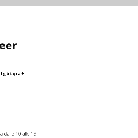
ueer
 lgbtqia+
 dalle 10 alle 13