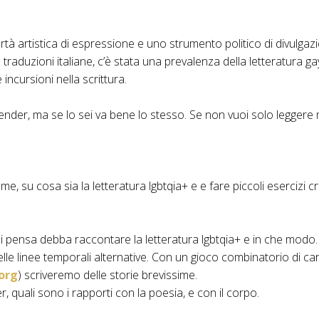
ibertà artistica di espressione e uno strumento politico di divul
traduzioni italiane, c’è stata una prevalenza della letteratura ga
ncursioni nella scrittura.
der, ma se lo sei va bene lo stesso. Se non vuoi solo leggere m
, su cosa sia la letteratura lgbtqia+ e e fare piccoli esercizi crea
 si pensa debba raccontare la letteratura lgbtqia+ e in che modo.
lle linee temporali alternative. Con un gioco combinatorio di car
org
) scriveremo delle storie brevissime.
r, quali sono i rapporti con la poesia, e con il corpo.