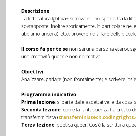
Descrizione
La letteratura lgbtqia+ si trova in uno spazio tra la l
sovrapposte. Inoltre storicamente, in particolare nelle 
abbiamo ancora) letto, proveremo a fare delle piccole i
Il corso fa per te se
non sei una persona eterocisgen
una creatività queer e non normativa.
Obiettivi
Analizzare, parlare (non frontalmente) e scrivere insieme
Programma indicativo
Prima lezione
: si parte dalle aspettative. e da cosa
Seconda lezione
: come la fantascienza ha creato de
transfemminista (
transfeministech.codingrights.
Terza lezione
: poetica queer. Cos’è la scrittura quee